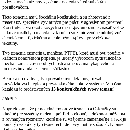
uzlov a mechanizmov systémov riadenia s hydraulickým
posilňovačom.
Tieto tesnenia majú špeciálnu konštrukciu a sú zhotovené z
materiálov špeciálne vyvinutých pre prácu v agresívnom prostredí.
Konštrukcia vysokotlakových semeringov umožňuje znášať veľké
tlakové rozdiely a materiál, z ktorého sú zhotovené je odolný voči
chemickému, fyzickému a teplotnému vplyvu prevádzkovej
tekutiny.
Typ tesnenia (semering, manžeta, PTFE), ktoré musí byť použité v
každom konkrétnom prípade, je určený výrobcom hydraulického
mechanizmu a závisí od rýchlosti a smerovania týkajúceho sa
premiestňovania tesnených súčiastok.
Berie sa do úvahy aj typ prevádzkovej tekutiny, rozsah
prevádzkových teplôt a prevádzkového tlaku v systéme. V našom
katalógu je predstavených
15 konštrukčných typov tesnení
.
dôležité
Napriek tomu, že pravidelné motorové tesnenia a O-krúžky sú
vhodné pre systémy riadenia pohľad podobné, a dokonca môže byť
z rovnakých rozmerov, ktoré nie sú vzájomne zameniteľné !!! Ak je
použitý nesprávny typ tesnenia bude nevyhnutne spôsobí zlyhanie
riadiacej jednotky.