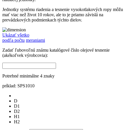
Jednotky systému riadenia a tesnenie vysokotlakových ropy môžu
mať viac než život 10 rokov, ale to je priamo závislá na
prevádzkových podmienkach týchto dielov.
Ukázať všetko
podľa počtu
meraniami
Zadať ľubovoľnú známu katalógové číslo olejové tesnenie
(akékoľvek výrobcovia):
Potrebné minimálne 4 znaky
príklad: SPS1010
D
D1
D2
H1
H2