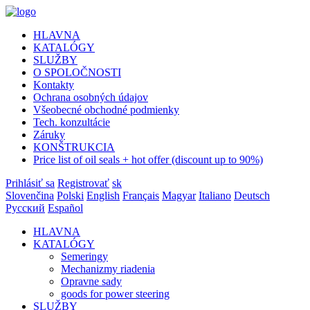
HLAVNA
KATALÓGY
SLUŽBY
O SPOLOČNOSTI
Kontakty
Ochrana osobných údajov
Všeobecné obchodné podmienky
Tech. konzultácie
Záruky
KONŠTRUKCIA
Price list of oil seals + hot offer (discount up to 90%)
Prihlásiť sa
Registrovať
sk
Slovenčina
Polski
English
Français
Magyar
Italiano
Deutsch
Русский
Español
HLAVNA
KATALÓGY
Semeringy
Mechanizmy riadenia
Opravne sady
goods for power steering
SLUŽBY