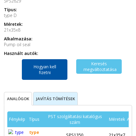
SPS2629
Típus:
type D
Méretek:
21x35x8
Alkalmazása:
Pump oil seal
Használt autók:
Keresés
Hogyan kell
megváltoztatása
fizetni
ANALÓGOK
JAVÍTÁS TÖMÍTÉSEK
PST szolgáltatási katalógus
Fénykép
Típus
Méretek
Alka
szám
type
SPS1350
21x35x7