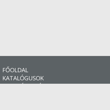
FŐOLDAL
KATALÓGUSOK
SZOLGÁLTATÁSOK
RÓL RŐL
KAPCSOLATOK