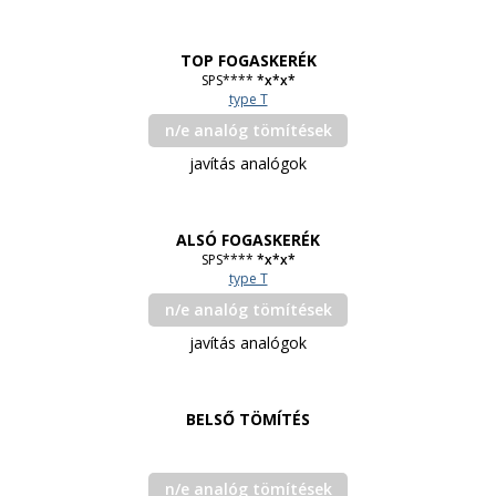
TOP FOGASKERÉK
SPS****
*x*x*
type T
n/e analóg tömítések
javítás analógok
ALSÓ FOGASKERÉK
SPS****
*x*x*
type T
n/e analóg tömítések
javítás analógok
BELSŐ TÖMÍTÉS
n/e analóg tömítések