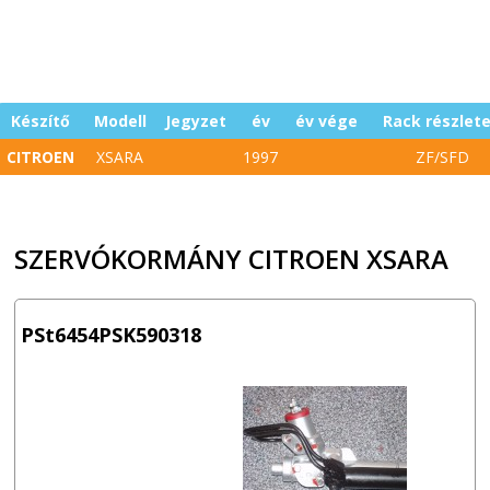
Készítő
Modell
Jegyzet
év
év vége
Rack részlet
CITROEN
XSARA
1997
ZF/SFD
SZERVÓKORMÁNY CITROEN XSARA
PSt6454PSK590318